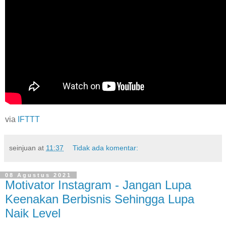
via
IFTTT
seinjuan
at
11:37
Tidak ada komentar:
08 Agustus 2021
Motivator Instagram - Jangan Lupa
Keenakan Berbisnis Sehingga Lupa
Naik Level