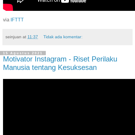
via
IFTTT
seinjuan
at
11:37
Tidak ada komentar:
15 Agustus 2021
Motivator Instagram - Riset Perilaku
Manusia tentang Kesuksesan