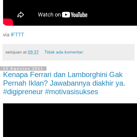
via
IFTTT
seinjuan
at
09:37
Tidak ada komentar:
13 Agustus 2021
Kenapa Ferrari dan Lamborghini Gak
Pernah Iklan? Jawabannya diakhir ya.
#digipreneur #motivasisukses