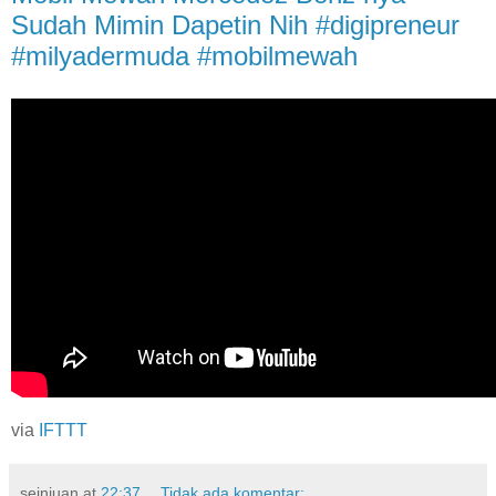
Sudah Mimin Dapetin Nih #digipreneur
#milyadermuda #mobilmewah
via
IFTTT
seinjuan
at
22:37
Tidak ada komentar: