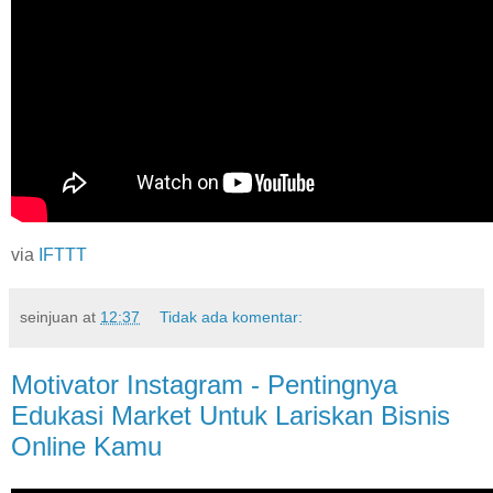
via
IFTTT
seinjuan
at
12:37
Tidak ada komentar:
Motivator Instagram - Pentingnya
Edukasi Market Untuk Lariskan Bisnis
Online Kamu