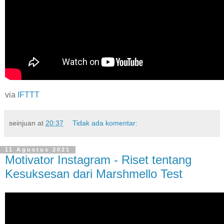
via
IFTTT
seinjuan
at
20:37
Tidak ada komentar:
11 Agustus 2021
Motivator Instagram - Riset tentang
Kesuksesan dari Marshmello Test