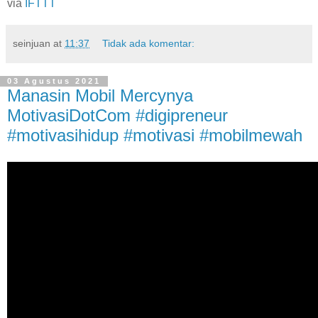
via
IFTTT
seinjuan
at
11:37
Tidak ada komentar:
03 Agustus 2021
Manasin Mobil Mercynya
MotivasiDotCom #digipreneur
#motivasihidup #motivasi #mobilmewah