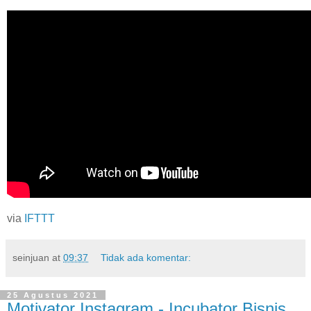
via
IFTTT
seinjuan
at
09:37
Tidak ada komentar:
25 Agustus 2021
Motivator Instagram - Incubator Bisnis