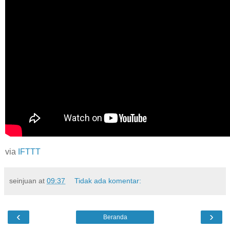
via
IFTTT
seinjuan
at
09:37
Tidak ada komentar:
‹
›
Beranda