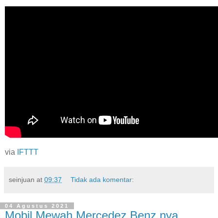
via
IFTTT
seinjuan
at
09:37
Tidak ada komentar:
04 Agustus 2021
Mobil Mewah Mercedez Benz nya