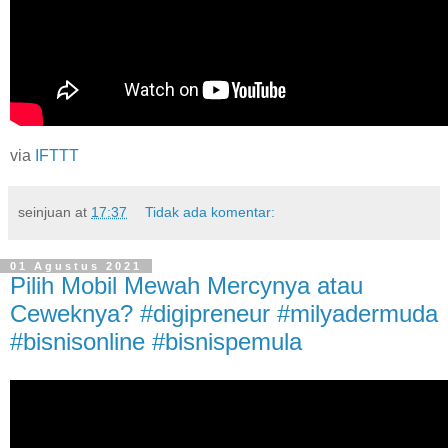
via
IFTTT
seinjuan
at
17:37
Tidak ada komentar:
01 Agustus 2021
Pilih Mobil Mewah Mercynya atau
Ceweknya? #digipreneur #milyadermuda
#bisnisonline #bisnispemula