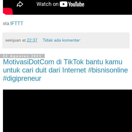
via
IFTTT
seinjuan
at
22:37
Tidak ada komentar:
02 Agustus 2021
MotivasiDotCom di TikTok bantu kamu
untuk cari duit dari Internet #bisnisonline
#digipreneur