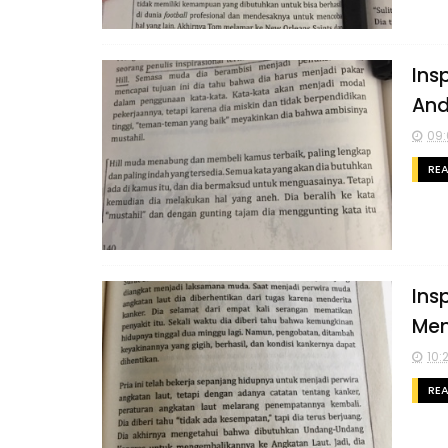
Ins
An
09:
RE
Ins
Men
10:
RE