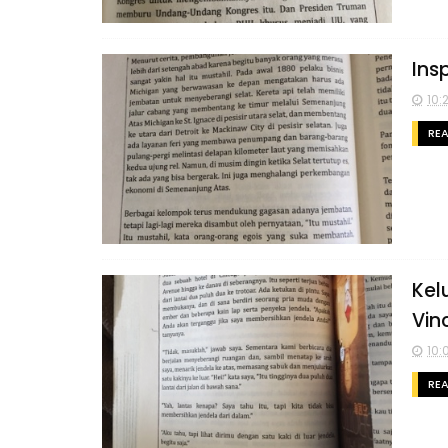
Ins
10:
RE
Kel
Vin
10:
RE