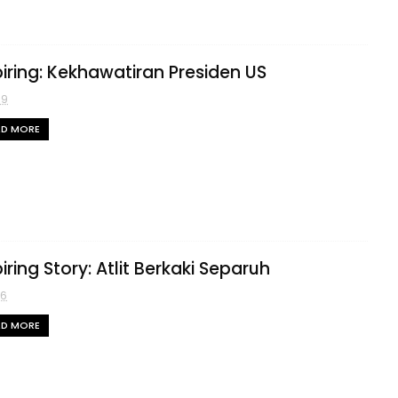
piring: Kekhawatiran Presiden US
39
AD MORE
iring Story: Atlit Berkaki Separuh
36
AD MORE