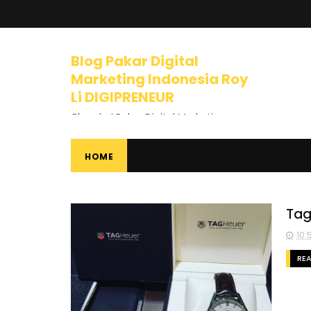
Blog Pakar Digital
Marketing Indonesia Roy
Li DIGIPRENEUR
Blog dari Pakar Digital Marketing
Indonesia dan Trainer Internet
Marketing yang mengajarkan
banyak tips dan pelajaran tentang
HOME
Bisnis Online, Dunia Internet, Bisnis
Internet, Digital Marketing, Internet
Marketing, Entrepreneurship,
Mindset Berbisnis, dan banyak
Tag
materi luar biasa lainnya.
10:
RE