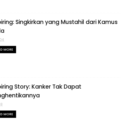
piring: Singkirkan yang Mustahil dari Kamus
da
04
AD MORE
piring Story: Kanker Tak Dapat
ghentikannya
28
AD MORE