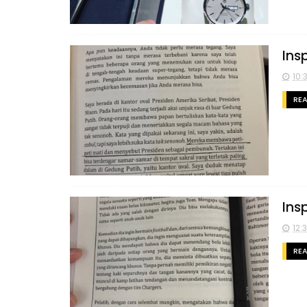
Ins
10:
RE
Insp
12:
RE