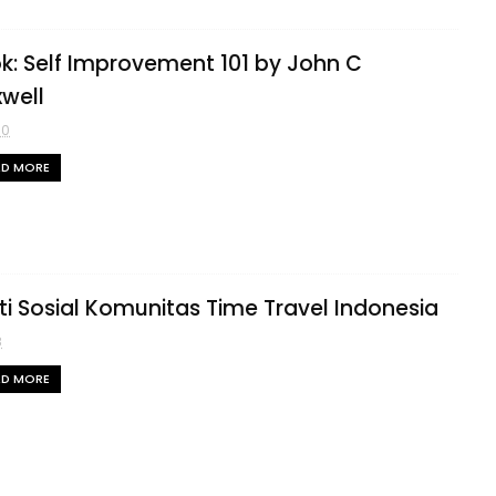
k: Self Improvement 101 by John C
well
50
AD MORE
ti Sosial Komunitas Time Travel Indonesia
8
AD MORE