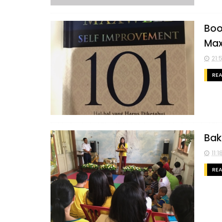
Boo
Max
21:
RE
Bak
11:1
RE