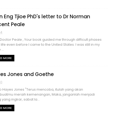
n Eng Tjioe PhD's letter to Dr Norman
cent Peale
24
Doctor Peale , Your book guided me through difficult phases
 life even before I came to the United States. I was still in my
...
AD MORE
es Jones and Goethe
20
o Hayes Jones "Terus mencoba, itulah yang akan
uatmu meraih kemenangan, Maka, janganlah menjadi
 yang ingkar, sabat la...
AD MORE