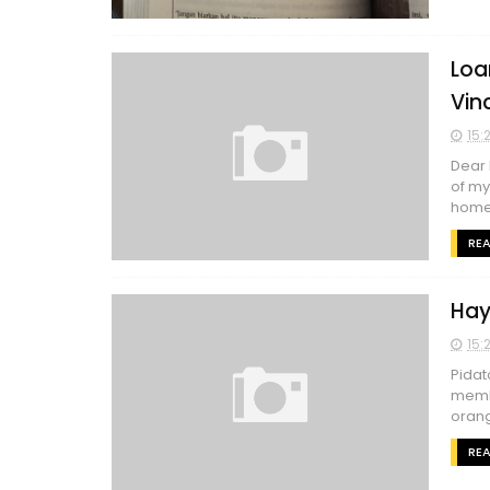
Loa
Vin
15:
Dear 
of my
home 
RE
Hay
15:
Pidat
memb
orang
RE