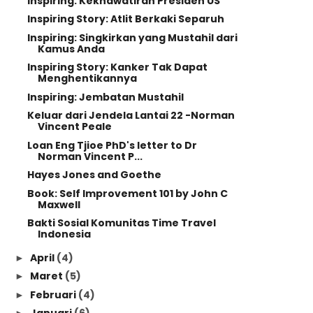
Inspiring: Kekhawatiran Presiden US
Inspiring Story: Atlit Berkaki Separuh
Inspiring: Singkirkan yang Mustahil dari
Kamus Anda
Inspiring Story: Kanker Tak Dapat
Menghentikannya
Inspiring: Jembatan Mustahil
Keluar dari Jendela Lantai 22 -Norman
Vincent Peale
Loan Eng Tjioe PhD's letter to Dr
Norman Vincent P...
Hayes Jones and Goethe
Book: Self Improvement 101 by John C
Maxwell
Bakti Sosial Komunitas Time Travel
Indonesia
April
(4)
►
Maret
(5)
►
Februari
(4)
►