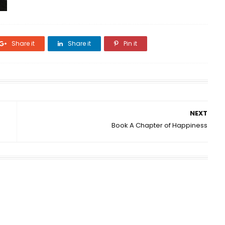
Share it
Share it
Pin it
NEXT
Book A Chapter of Happiness