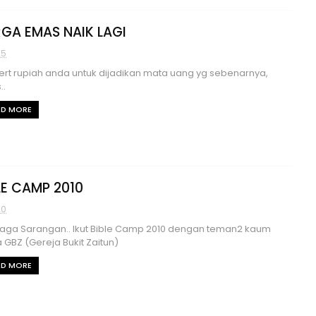
GA EMAS NAIK LAGI
25
rt rupiah anda untuk dijadikan mata uang yg sebenarnya,
..
AD MORE
LE CAMP 2010
20
aga Sarangan.. Ikut Bible Camp 2010 dengan teman2 kaum
GBZ (Gereja Bukit Zaitun)
AD MORE