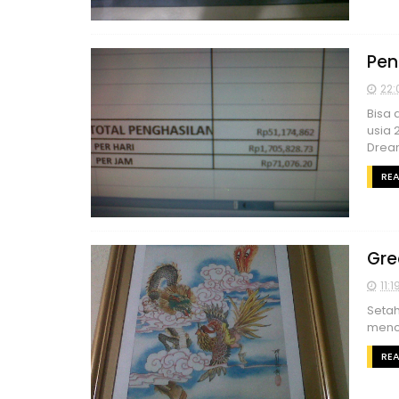
Pen
22:
Bisa 
usia 
Drea
RE
Gre
11:1
Setah
mence
RE