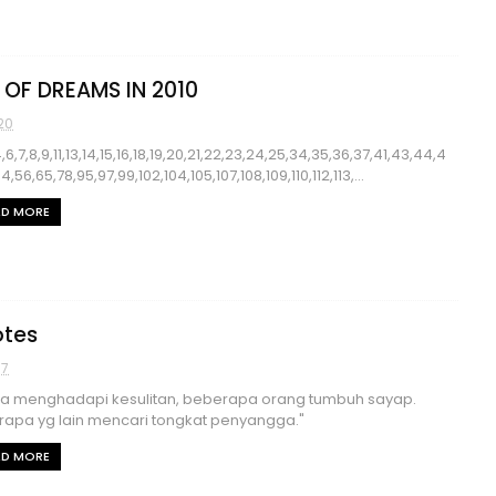
T OF DREAMS IN 2010
20
4,6,7,8,9,11,13,14,15,16,18,19,20,21,22,23,24,25,34,35,36,37,41,43,44,4
54,56,65,78,95,97,99,102,104,105,107,108,109,110,112,113,...
AD MORE
tes
57
ka menghadapi kesulitan, beberapa orang tumbuh sayap.
apa yg lain mencari tongkat penyangga."
AD MORE