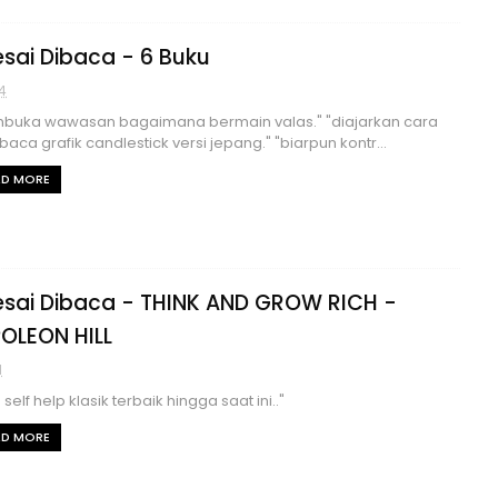
esai Dibaca - 6 Buku
14
buka wawasan bagaimana bermain valas." "diajarkan cara
ca grafik candlestick versi jepang." "biarpun kontr...
AD MORE
esai Dibaca - THINK AND GROW RICH -
OLEON HILL
1
self help klasik terbaik hingga saat ini.."
AD MORE