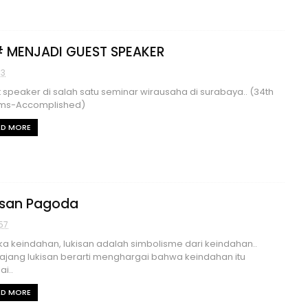
 MENJADI GUEST SPEAKER
03
 speaker di salah satu seminar wirausaha di surabaya.. (34th
ms-Accomplished)
AD MORE
isan Pagoda
57
ka keindahan, lukisan adalah simbolisme dari keindahan..
ang lukisan berarti menghargai bahwa keindahan itu
ai..
AD MORE