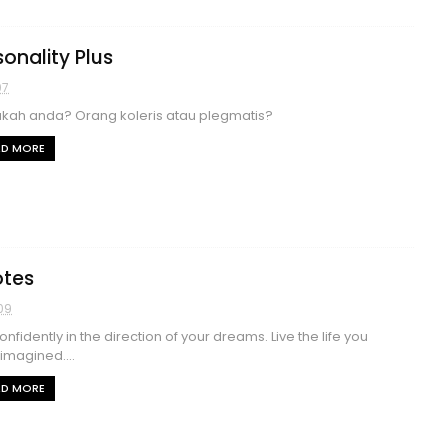
sonality Plus
07
kah anda? Orang koleris atau plegmatis?
AD MORE
tes
09
onfidently in the direction of your dreams. Live the life you
imagined....
AD MORE