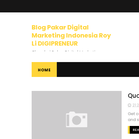
Blog Pakar Digital
Marketing Indonesia Roy
Li DIGIPRENEUR
Blog dari Pakar Digital Marketing
Indonesia dan Trainer Internet
Marketing yang mengajarkan
banyak tips dan pelajaran tentang
HOME
Bisnis Online, Dunia Internet, Bisnis
Internet, Digital Marketing, Internet
Marketing, Entrepreneurship,
Mindset Berbisnis, dan banyak
Quo
materi luar biasa lainnya.
21:
Get o
and s
RE