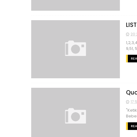
LIS
20:
1,2,3,
9,51, 
RE
Quo
17:
"Keti
Beber
RE