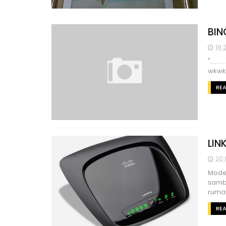
BIN
19:
".......
wkwk
RE
LIN
20:
Modem
sambu
rumah
RE