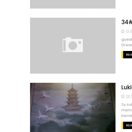
34#
13:
guest
Drea
RE
Luk
20:
Sy su
memaj
bernil
RE