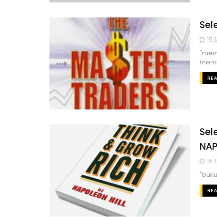
Sel
15:
"mem
memba
RE
Sel
NAP
15:1
"buku 
RE