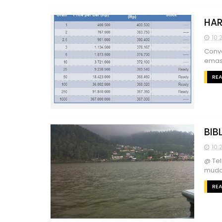
HAR
10:
Conve
emas
RE
BIB
10:
@ Tel
muda 
RE