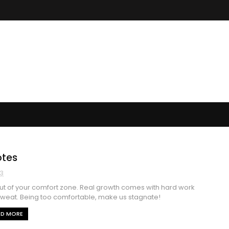
tes
23
ut of your comfort zone. Real growth comes with hard work
weat. Being too comfortable, make us stagnate!
AD MORE