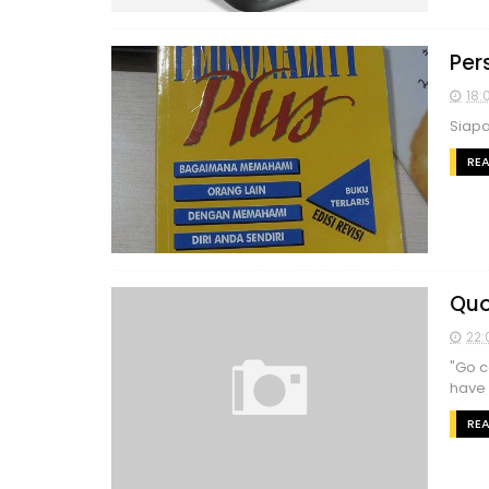
Per
18:
Siapa
RE
Quo
22:
"Go c
have 
RE