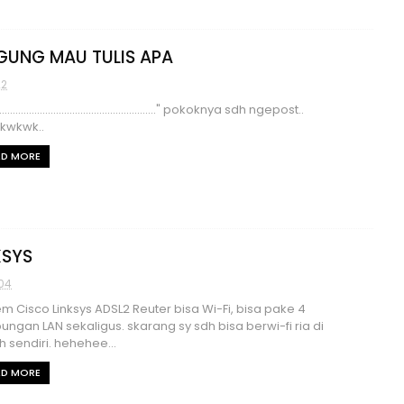
GUNG MAU TULIS APA
22
............................................................." pokoknya sdh ngepost..
kwkwk..
AD MORE
KSYS
04
 Cisco Linksys ADSL2 Reuter bisa Wi-Fi, bisa pake 4
ngan LAN sekaligus. skarang sy sdh bisa berwi-fi ria di
 sendiri. hehehee...
AD MORE