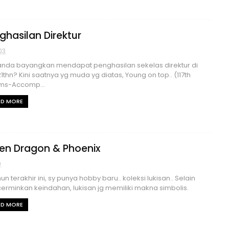
ghasilan Direktur
03
anda bayangkan mendapat penghasilan sekelas direktur di
21thn? Kini saatnya yg muda yg diatas, Young on top.. (117th
ms-Accomp...
AD MORE
en Dragon & Phoenix
9
un terakhir ini, sy punya hobby baru.. koleksi lukisan.. Selain
rminkan keindahan, lukisan jg memiliki makna simbolis.
AD MORE