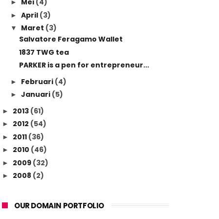
Mei
(4)
►
April
(3)
►
Maret
(3)
▼
Salvatore Feragamo Wallet
1837 TWG tea
PARKER is a pen for entrepreneur...
Februari
(4)
►
Januari
(5)
►
2013
(61)
►
2012
(54)
►
2011
(36)
►
2010
(46)
►
2009
(32)
►
2008
(2)
►
OUR DOMAIN PORTFOLIO