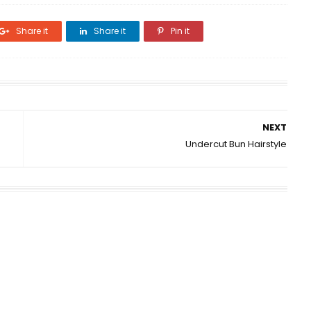
Share it
Share it
Pin it
NEXT
Undercut Bun Hairstyle