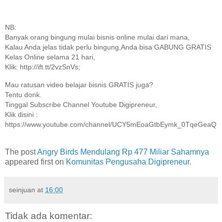
NB:
Banyak orang bingung mulai bisnis online mulai dari mana,
Kalau Anda jelas tidak perlu bingung,Anda bisa GABUNG GRATIS
Kelas Online selama 21 hari,
Klik: http://ift.tt/2vzSnVs;
Mau ratusan video belajar bisnis GRATIS juga?
Tentu donk.
Tinggal Subscribe Channel Youtube Digipreneur,
Klik disini :
https://www.youtube.com/channel/UCY5mEoaGtbEymk_0TqeGeaQ
The post
Angry Birds Mendulang Rp 477 Miliar Sahamnya
appeared first on
Komunitas Pengusaha Digipreneur
.
seinjuan
at
16:00
Tidak ada komentar: