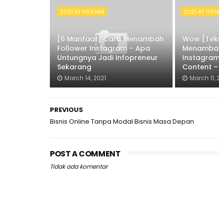
2021 AT 09:51AM
2021 AT 11:5
[6 Manfaat] Cara Menambah
Wow [Tekn
Follower Instagram – Apa
Menambah
Untungnya Jadi Infopreneur
Instagram
Sekarang
Content –
March 14, 2021
March 11, 
PREVIOUS
Bisnis Online Tanpa Modal Bisnis Masa Depan
POST A COMMENT
Tidak ada komentar