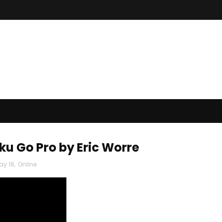
u Go Pro by Eric Worre
ay 18
,
Online