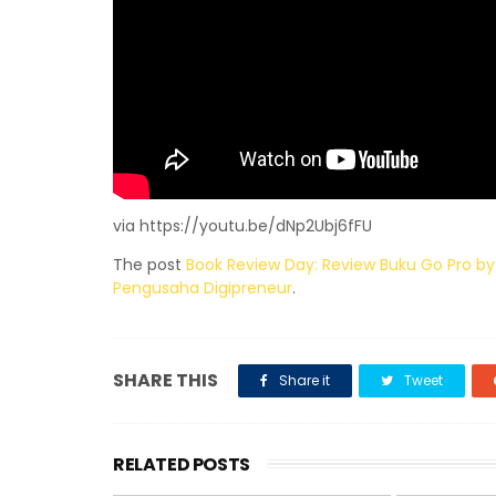
via https://youtu.be/dNp2Ubj6fFU
The post
Book Review Day: Review Buku Go Pro by
Pengusaha Digipreneur
.
SHARE THIS
Share it
Tweet
RELATED POSTS