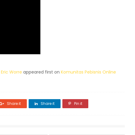
 Eric Worre
appeared first on
Komunitas Pebisnis Online
Share it
Share it
Pin it