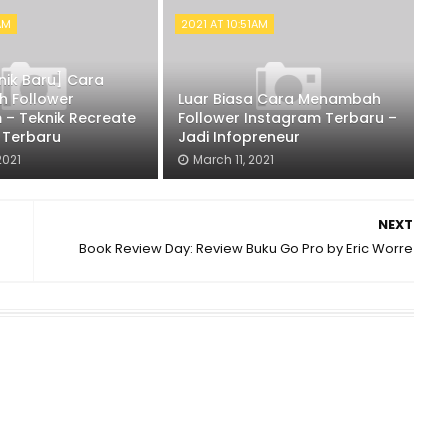
1AM
2021 AT 10:51AM
ik Baru] Cara
 Follower
Luar Biasa Cara Menambah
 – Teknik Recreate
Follower Instagram Terbaru –
 Terbaru
Jadi Infopreneur
2021
March 11, 2021
NEXT
Book Review Day: Review Buku Go Pro by Eric Worre