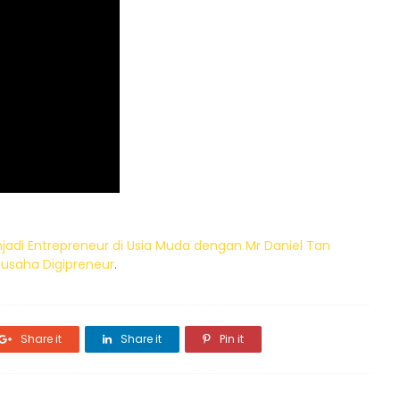
adi Entrepreneur di Usia Muda dengan Mr Daniel Tan
gusaha Digipreneur
.
Share it
Share it
Pin it