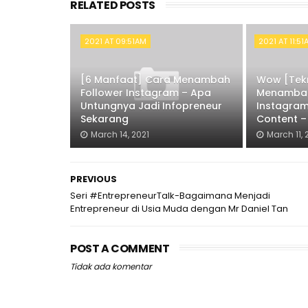
RELATED POSTS
2021 AT 09:51AM
2021 AT 11:5
[6 Manfaat] Cara Menambah
Wow [Tekn
Follower Instagram – Apa
Menambah
Untungnya Jadi Infopreneur
Instagram
Sekarang
Content –
March 14, 2021
March 11, 
PREVIOUS
Seri #EntrepreneurTalk-Bagaimana Menjadi
Entrepreneur di Usia Muda dengan Mr Daniel Tan
POST A COMMENT
Tidak ada komentar