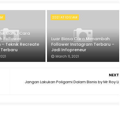
1AM
2021 AT 10:51AM
ik Baru] Cara
 Follower
Luar Biasa Cara Menambah
 – Teknik Recreate
Follower Instagram Terbaru –
 Terbaru
Jadi Infopreneur
2021
March 11, 2021
NEXT
Jangan Lakukan Poligami Dalam Bisnis by Mr Roy Li