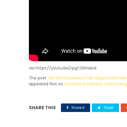
via https://youtu.be/rpgC0AfaAck
The post
Seri #EntrepreneurTalk-Bagaimana Menj
appeared first on
Komunitas Pebisnis Online Pen
SHARE THIS
Share it
Tweet