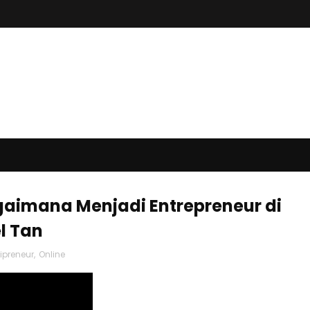
gaimana Menjadi Entrepreneur di
l Tan
ipreneur
,
Online