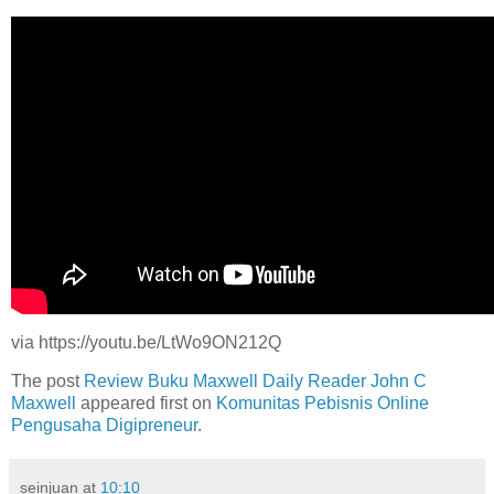
via https://youtu.be/LtWo9ON212Q
The post
Review Buku Maxwell Daily Reader John C
Maxwell
appeared first on
Komunitas Pebisnis Online
Pengusaha Digipreneur
.
seinjuan
at
10:10