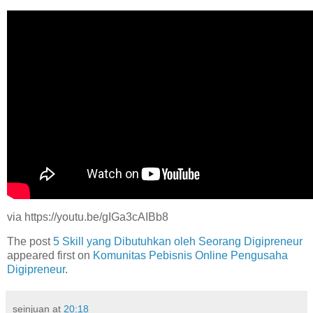
via https://youtu.be/gIGa3cAIBb8
The post
5 Skill yang Dibutuhkan oleh Seorang Digipreneur
appeared first on
Komunitas Pebisnis Online Pengusaha
Digipreneur
.
seinjuan
at
20:18