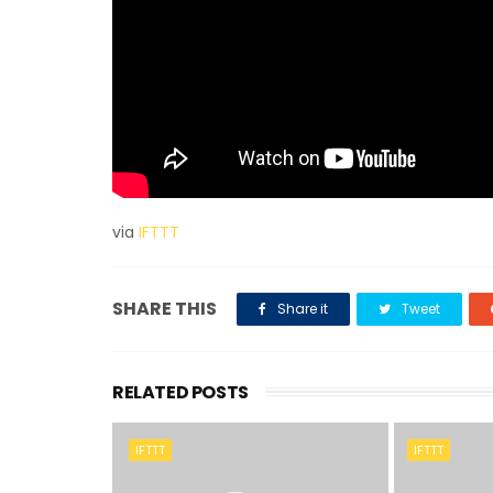
via
IFTTT
SHARE THIS
Share it
Tweet
RELATED POSTS
IFTTT
IFTTT