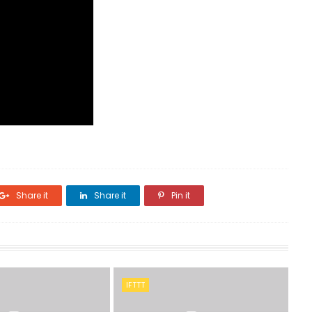
Share it
Share it
Pin it
IFTTT