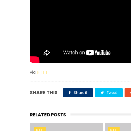
via
IFTTT
SHARE THIS
Share it
Tweet
RELATED POSTS
IFTTT
IFTTT