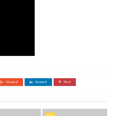
Share it
Share it
Pin it
IFTTT