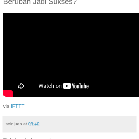
Berubah Jadi Sukses?
via
IFTTT
seinjuan
at
09:40