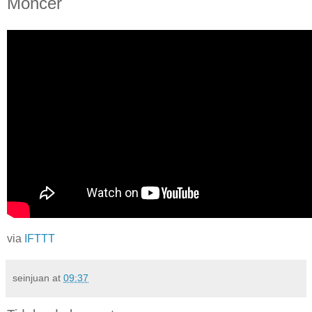
Moncer
via
IFTTT
seinjuan
at
09:37