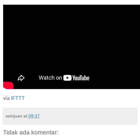
via
IFTTT
seinjuan
at
09:37
Tidak ada komentar: