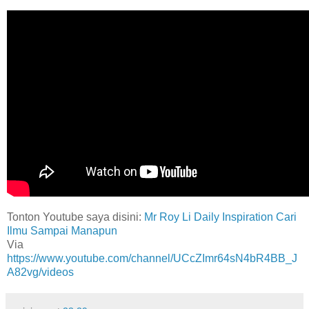
Tonton Youtube saya disini:
Mr Roy Li Daily Inspiration Cari
Ilmu Sampai Manapun
Via
https://www.youtube.com/channel/UCcZImr64sN4bR4BB_J
A82vg/videos