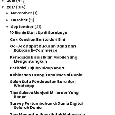
2018
(44)
►
2017
(314)
▼
November
(1)
►
Oktober
(5)
►
September
(21)
▼
10 Bisnis Start Up di Surabaya
Cek Keaslian Berita dari Sini
Go-Jek Dapat Kucuran Dana Dari
Raksasa E-Commerce
Kemajuan Bisnis Iklan Mobile Yang
Menguntungkan
Perbaiki Tujuan Hidup Anda
Kebiasaan Orang Tersukses di Dunia
Salah Satu Pendapatan Baru dari
WhatsApp
Tips Sukses Menjadi Miliarder Yang
Benar
Survey Pertumbuhan di Dunia Digital
Seluruh Dunia
Tips Mengatur Uang Untuk Mahasiswa