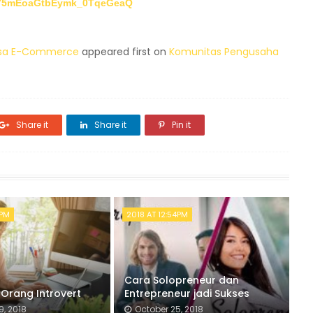
UCY5mEoaGtbEymk_0TqeGeaQ
sasa E-Commerce
appeared first on
Komunitas Pengusaha
Share it
Share it
Pin it
1PM
2018 AT 12:54PM
Cara Solopreneur dan
 Orang Introvert
Entrepreneur jadi Sukses
9, 2018
October 25, 2018