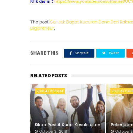
Klik disini :
https://www.youtube.com/channel/
The post
Go-Jek Dapat Kucuran Dana Dari Rak
Digipreneur
.
SHARE THIS
Share it
Tweet
RELATED POSTS
2018 AT 12:26PM
2018 AT 04:1
Sikap Positif Kunci Kesuksesan
Pekerjaan
October 31, 2018
October 2