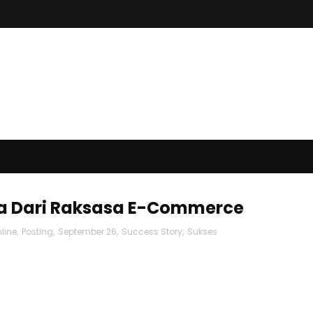
a Dari Raksasa E-Commerce
line
,
Posting
,
September 26
,
Success Story
,
Sukses