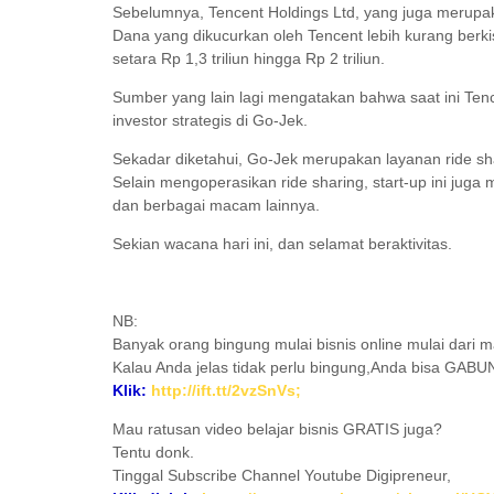
Sebelumnya, Tencent Holdings Ltd, yang juga merup
Dana yang dikucurkan oleh Tencent lebih kurang berkis
setara Rp 1,3 triliun hingga Rp 2 triliun.
Sumber yang lain lagi mengatakan bahwa saat ini Ten
investor strategis di Go-Jek.
Sekadar diketahui, Go-Jek merupakan layanan ride sh
Selain mengoperasikan ride sharing, start-up ini ju
dan berbagai macam lainnya.
Sekian wacana hari ini, dan selamat beraktivitas.
NB:
Banyak orang bingung mulai bisnis online mulai dari 
Kalau Anda jelas tidak perlu bingung,Anda bisa GAB
Klik:
http://ift.tt/2vzSnVs;
Mau ratusan video belajar bisnis GRATIS juga?
Tentu donk.
Tinggal Subscribe Channel Youtube Digipreneur,