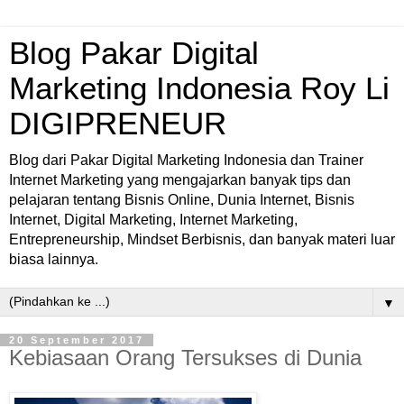
Blog Pakar Digital
Marketing Indonesia Roy Li
DIGIPRENEUR
Blog dari Pakar Digital Marketing Indonesia dan Trainer
Internet Marketing yang mengajarkan banyak tips dan
pelajaran tentang Bisnis Online, Dunia Internet, Bisnis
Internet, Digital Marketing, Internet Marketing,
Entrepreneurship, Mindset Berbisnis, dan banyak materi luar
biasa lainnya.
▼
20 September 2017
Kebiasaan Orang Tersukses di Dunia