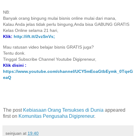
NB:
Banyak orang bingung mulai bisnis online mulai dari mana,
Kalau Anda jelas tidak perlu bingung,Anda bisa GABUNG GRATIS
Kelas Online selama 21 hari,
Klik:
http://ift.tt/2vzSnVs;
Mau ratusan video belajar bisnis GRATIS juga?
Tentu donk.
Tinggal Subscribe Channel Youtube Digipreneur,
Klik disini :
https://www.youtube.com/channel/UCY5mEoaGtbEymk_0TqeG
eaQ
The post
Kebiasaan Orang Tersukses di Dunia
appeared
first on
Komunitas Pengusaha Digipreneur
.
seinjuan
at
19:40