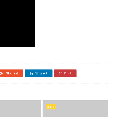
Share it
Share it
Pin it
IFTTT