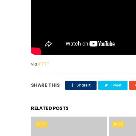
via
IFTTT
SHARE THIS
Share it
Tweet
RELATED POSTS
IFTTT
IFTTT