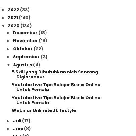
2022
(33)
►
2021
(140)
►
2020
(134)
▼
Desember
(18)
►
November
(18)
►
Oktober
(22)
►
September
(3)
►
Agustus
(4)
▼
5 Skill yang Dibutuhkan oleh Seorang
Digipreneur
Youtube Live Tips Belajar Bisnis Online
Untuk Pemula
Youtube Live Tips Belajar Bisnis Online
Untuk Pemula
Webinar Unlimited Lifestyle
Juli
(17)
►
Juni
(8)
►