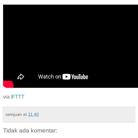
via
IFTTT
seinjuan
at
11:40
Tidak ada komentar: