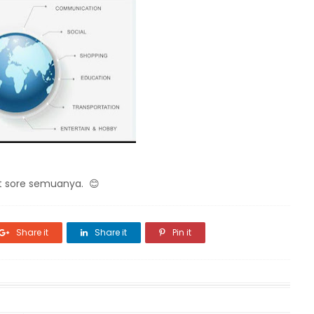
at sore semuanya. 😊
Share it
Share it
Pin it