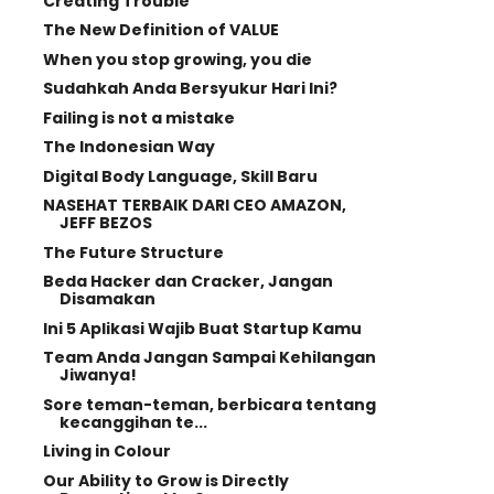
Creating Trouble
The New Definition of VALUE
When you stop growing, you die
Sudahkah Anda Bersyukur Hari Ini?
Failing is not a mistake
The Indonesian Way
Digital Body Language, Skill Baru
NASEHAT TERBAIK DARI CEO AMAZON,
JEFF BEZOS
The Future Structure
Beda Hacker dan Cracker, Jangan
Disamakan
Ini 5 Aplikasi Wajib Buat Startup Kamu
Team Anda Jangan Sampai Kehilangan
Jiwanya!
Sore teman-teman, berbicara tentang
kecanggihan te...
Living in Colour
Our Ability to Grow is Directly