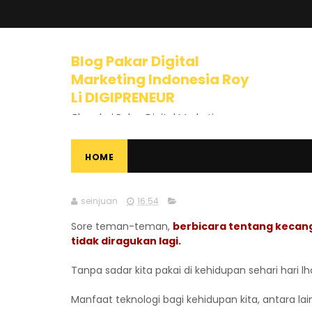
Blog Pakar Digital
Marketing Indonesia Roy
Li DIGIPRENEUR
Blog dari Pakar Digital Marketing
Indonesia dan Trainer Internet
Marketing yang mengajarkan
banyak tips dan pelajaran tentang
HOME
Bisnis Online, Dunia Internet, Bisnis
Internet, Digital Marketing, Internet
Marketing, Entrepreneurship,
seinjuan
16:54
Mindset Berbisnis, dan banyak
materi luar biasa lainnya.
Sore teman-teman,
berbicara tentang kecang
tidak diragukan lagi.
Tanpa sadar kita pakai di kehidupan sehari hari l
Manfaat teknologi bagi kehidupan kita, antara lain