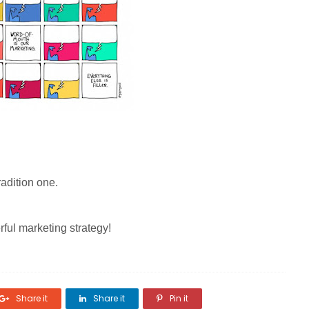
radition one.
ful marketing strategy!
Share it
Share it
Pin it