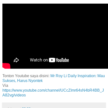
Tonton Youtube saya disini:
Mr Roy Li Daily Inspiration: Mau
Sukses, Harus Nyontek
Via
https://www.youtube.com/channel/UCcZImr64sN4bR4BB_J
A82vg/videos