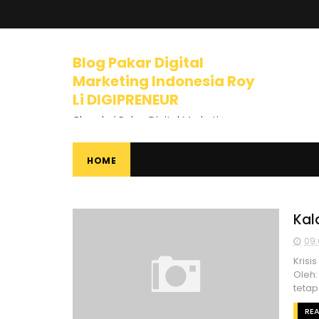
Blog Pakar Digital
Marketing Indonesia Roy
Li DIGIPRENEUR
Blog dari Pakar Digital Marketing
Indonesia dan Trainer Internet
Marketing yang mengajarkan
banyak tips dan pelajaran tentang
HOME
Bisnis Online, Dunia Internet, Bisnis
Internet, Digital Marketing, Internet
Marketing, Entrepreneurship,
Mindset Berbisnis, dan banyak
Kal
materi luar biasa lainnya.
09:
Krisi
Oleh
tetap 
RE