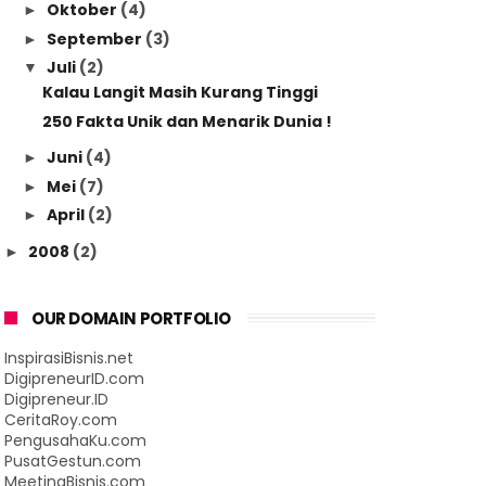
Oktober
(4)
►
September
(3)
►
Juli
(2)
▼
Kalau Langit Masih Kurang Tinggi
250 Fakta Unik dan Menarik Dunia !
Juni
(4)
►
Mei
(7)
►
April
(2)
►
2008
(2)
►
OUR DOMAIN PORTFOLIO
InspirasiBisnis.net
DigipreneurID.com
Digipreneur.ID
CeritaRoy.com
PengusahaKu.com
PusatGestun.com
MeetingBisnis.com