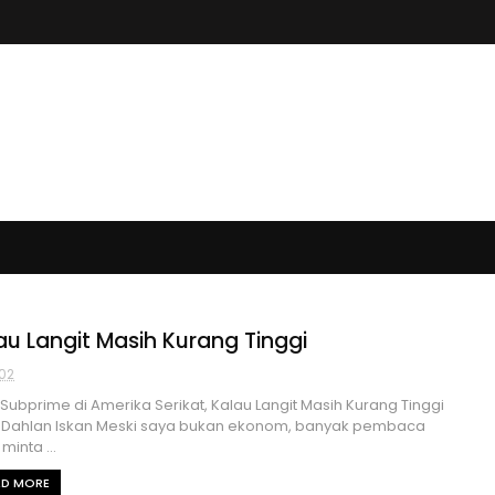
au Langit Masih Kurang Tinggi
02
s Subprime di Amerika Serikat, Kalau Langit Masih Kurang Tinggi
: Dahlan Iskan Meski saya bukan ekonom, banyak pembaca
minta ...
AD MORE