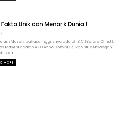
 Fakta Unik dan Menarik Dunia !
52
belum Masehi bahasa inggrisnya adalah B.C (Before Christ).
ah Masehi adalah A.D (Anno Domini) 2. Ikan hiu kehilangan
ebih da...
AD MORE