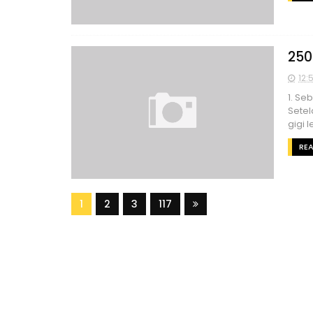
250
12:
1. Se
Setel
gigi l
RE
1
2
3
117