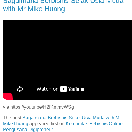
Bagaimana Berbisnis Sejak Usia Muda
with Mr Mike Huang
via https://youtu.be/H2fKntmvWSg
The post
Bagaimana Berbisnis Sejak Usia Muda with Mr
Mike Huang
appeared first on
Komunitas Pebisnis Online
Pengusaha Digipreneur
.