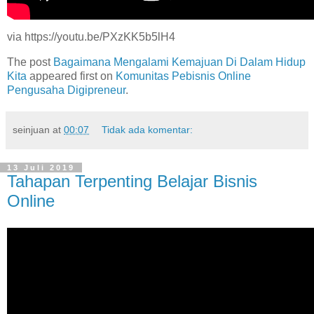
via https://youtu.be/PXzKK5b5lH4
The post
Bagaimana Mengalami Kemajuan Di Dalam Hidup
Kita
appeared first on
Komunitas Pebisnis Online
Pengusaha Digipreneur
.
seinjuan
at
00:07
Tidak ada komentar:
13 Juli 2019
Tahapan Terpenting Belajar Bisnis
Online