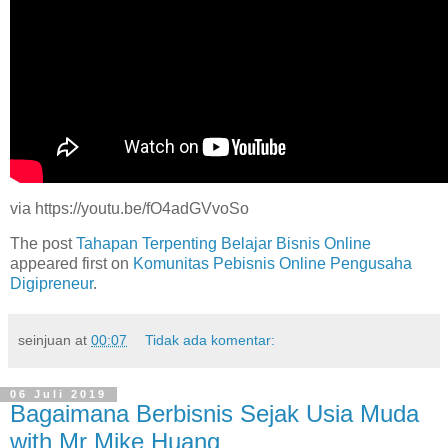
via https://youtu.be/fO4adGVvoSo
The post
Tahapan Terpenting Belajar Bisnis Online
appeared first on
Komunitas Pebisnis Online Pengusaha
Digipreneur
.
seinjuan
at
00:07
Tidak ada komentar:
06 Juli 2019
Bagaimana Berbisnis Sejak Usia Muda
with Mr Mike Huang