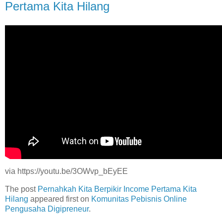
Pertama Kita Hilang
via https://youtu.be/3OWvp_bEyEE
The post
Pernahkah Kita Berpikir Income Pertama Kita
Hilang
appeared first on
Komunitas Pebisnis Online
Pengusaha Digipreneur
.