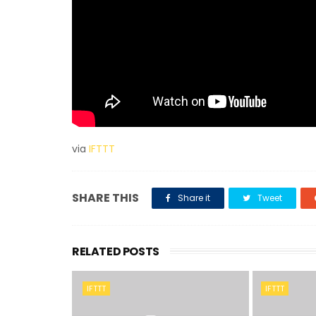
via
IFTTT
SHARE THIS
Share it
Tweet
RELATED POSTS
IFTTT
IFTTT