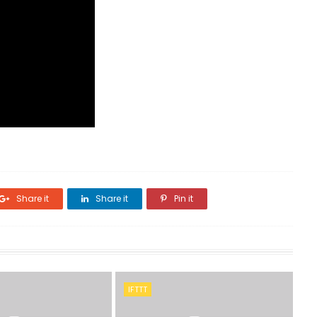
Share it
Share it
Pin it
IFTTT