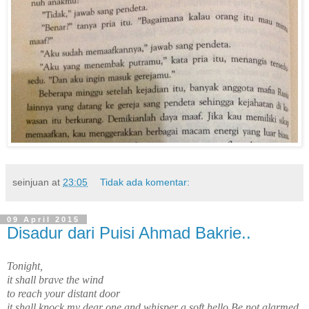
seinjuan
at
23:05
Tidak ada komentar:
09 April 2015
Disadur dari Puisi Ahmad Bakrie..
Tonight,
it shall brave the wind
to reach your distant door
it shall knock my dear one and whisper a soft hello Be not alarmed