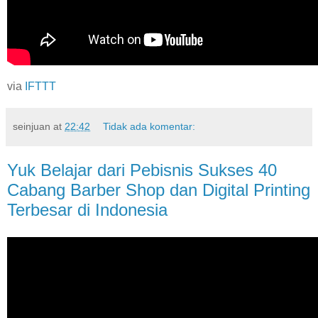
via
IFTTT
seinjuan
at
22:42
Tidak ada komentar:
Yuk Belajar dari Pebisnis Sukses 40
Cabang Barber Shop dan Digital Printing
Terbesar di Indonesia