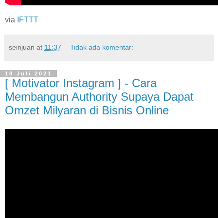
via
IFTTT
seinjuan
at
11:37
Tidak ada komentar:
18 Juli 2021
[ Motivator Instagram ] - Cara
Membangun Authority Supaya Dapat
Omzet Milyaran di Bisnis Online