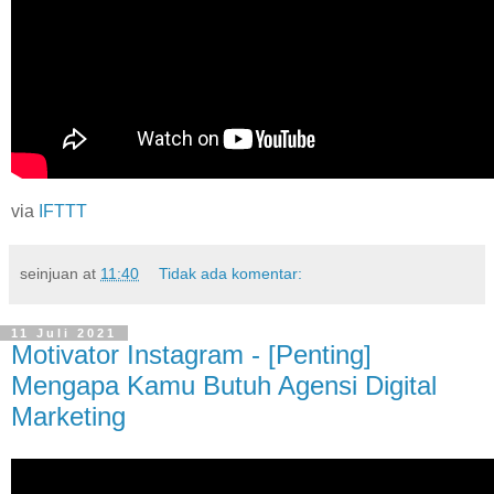
via
IFTTT
seinjuan
at
11:40
Tidak ada komentar:
11 Juli 2021
Motivator Instagram - [Penting]
Mengapa Kamu Butuh Agensi Digital
Marketing