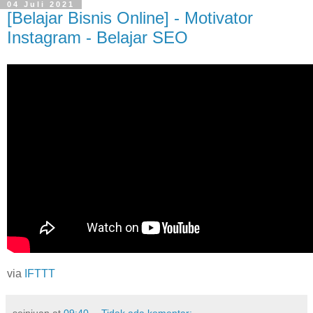
04 Juli 2021
[Belajar Bisnis Online] - Motivator
Instagram - Belajar SEO
via
IFTTT
seinjuan
at
09:40
Tidak ada komentar: