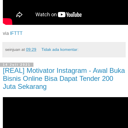
via
IFTTT
seinjuan
at
09:29
Tidak ada komentar:
14 Juli 2021
[REAL] Motivator Instagram - Awal Buka
Bisnis Online Bisa Dapat Tender 200
Juta Sekarang