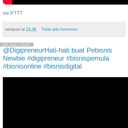
via
IFTTT
seinjuan
at
15:38
Tidak ada komentar:
28 Juli 2021
@DigipreneurHati-hati buat Pebisnis
Newbie #digipreneur #bisnispemula
#bisnisonline #bisnisdigital