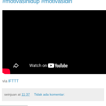
#motivasihidup #motivasidiri
via
IFTTT
seinjuan
at
11:37
Tidak ada komentar: