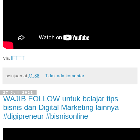
via
IFTTT
seinjuan
at
11:38
Tidak ada komentar:
27 Juli 2021
WAJIB FOLLOW untuk belajar tips
bisnis dan Digital Marketing lainnya
#digipreneur #bisnisonline