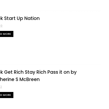
k Start Up Nation
59
AD MORE
k Get Rich Stay Rich Pass it on by
herine S McBreen
52
AD MORE