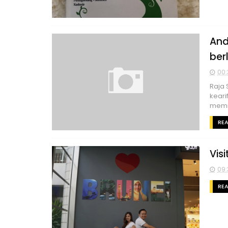
And
ber
00:
Raja 
keari
memi
RE
Vis
09:
RE