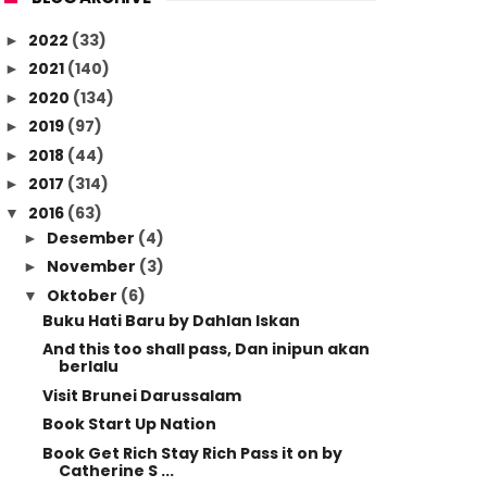
2022
(33)
►
2021
(140)
►
2020
(134)
►
2019
(97)
►
2018
(44)
►
2017
(314)
►
2016
(63)
▼
Desember
(4)
►
November
(3)
►
Oktober
(6)
▼
Buku Hati Baru by Dahlan Iskan
And this too shall pass, Dan inipun akan
berlalu
Visit Brunei Darussalam
Book Start Up Nation
Book Get Rich Stay Rich Pass it on by
Catherine S ...