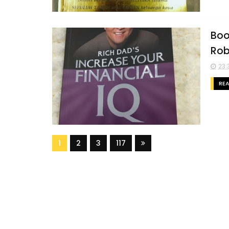
Boo
Rob
23:
RE
1
2
3
117