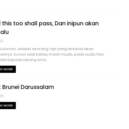
 this too shall pass, Dan inipun akan
lalu
32
Solomon, adalah seorang raja yang terkenal akan
fannya. Konon saat beliau masih muda, pada suatu hari,
nta kepada tukang ema...
AD MORE
it Brunei Darussalam
36
AD MORE