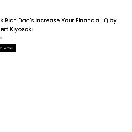
k Rich Dad's Increase Your Financial IQ by
ert Kiyosaki
31
AD MORE