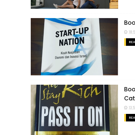
Boo
18:
RE
Boo
Cat
13:
RE