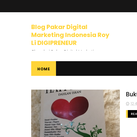
Blog Pakar Digital
Marketing Indonesia Roy
Li DIGIPRENEUR
Blog dari Pakar Digital Marketing
Indonesia dan Trainer Internet
Marketing yang mengajarkan
banyak tips dan pelajaran tentang
HOME
Bisnis Online, Dunia Internet, Bisnis
Internet, Digital Marketing, Internet
Marketing, Entrepreneurship,
Mindset Berbisnis, dan banyak
Buk
materi luar biasa lainnya.
12:
RE