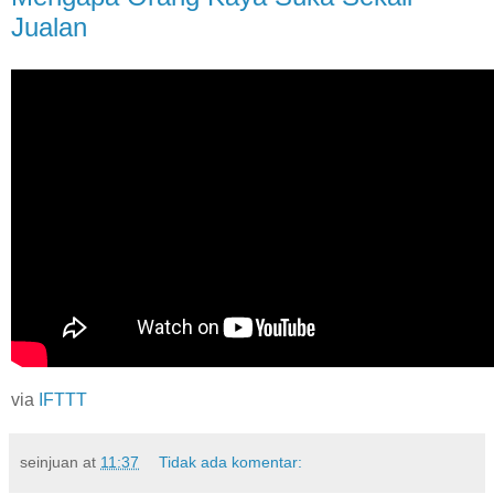
Jualan
via
IFTTT
seinjuan
at
11:37
Tidak ada komentar: