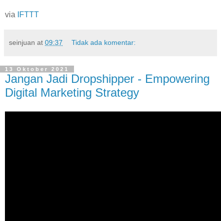
via
IFTTT
seinjuan
at
09:37
Tidak ada komentar:
13 Oktober 2021
Jangan Jadi Dropshipper - Empowering
Digital Marketing Strategy