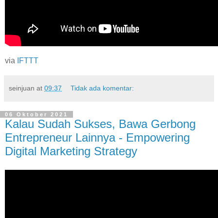
via
IFTTT
seinjuan
at
09:37
Tidak ada komentar:
06 Oktober 2021
Kalau Sudah Sukses, Bawa Gerbong
Entrepreneur Lainnya - Empowering
Digital Marketing Strategy