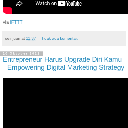
via
IFTTT
seinjuan
at
11:37
Tidak ada komentar:
10 Oktober 2021
Entrepreneur Harus Upgrade Diri Kamu
- Empowering Digital Marketing Strategy