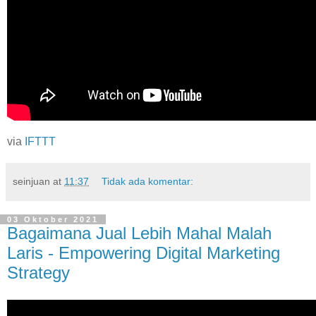
via
IFTTT
seinjuan
at
11:37
Tidak ada komentar:
03 Oktober 2021
Bagaimana Jual Lebih Mahal Malah
Laris - Empowering Digital Marketing
Strategy