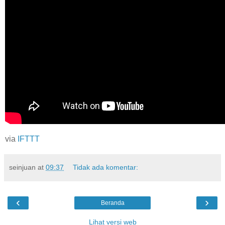
via
IFTTT
seinjuan
at
09:37
Tidak ada komentar:
‹
›
Beranda
Lihat versi web