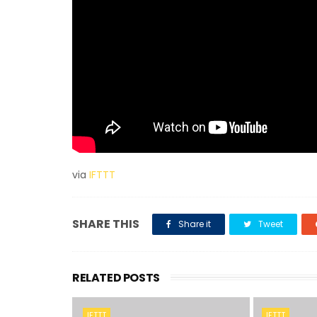
via
IFTTT
SHARE THIS
Share it
Tweet
RELATED POSTS
IFTTT
IFTTT