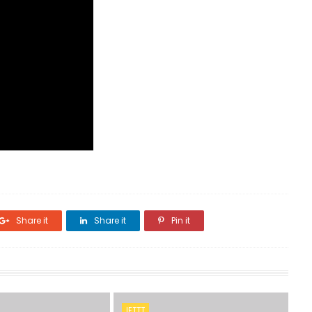
Share it
Share it
Pin it
IFTTT