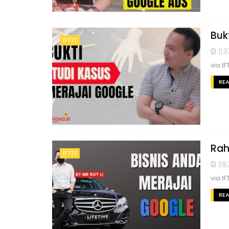
Buk
IFTTT
11:3
via IF
RE
Rah
IFTTT
09:
via IF
RE