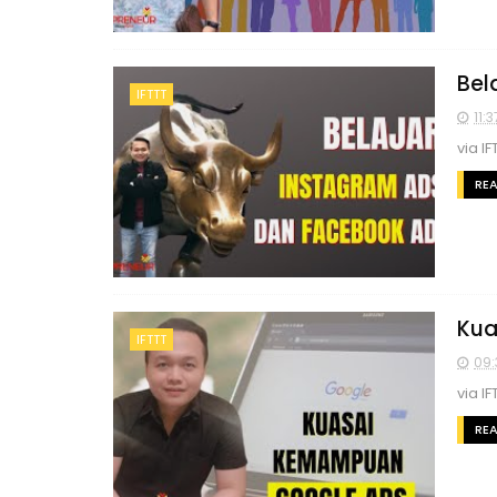
Bel
IFTTT
11:3
via IF
RE
Kua
IFTTT
09:
via IF
RE