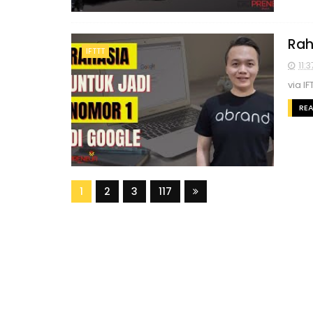
Rah
IFTTT
11:3
via IF
RE
1
2
3
117