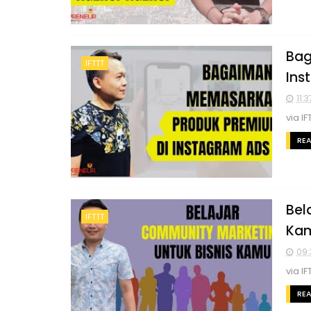
Bag
IFTTT
Ins
11:3
via IF
RE
Bel
IFTTT
Ka
09:
via IF
RE