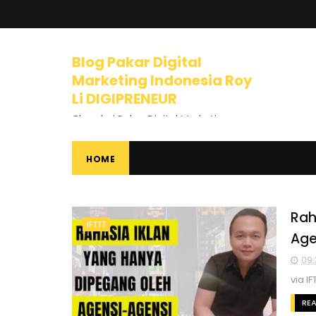
Blog Pakar Digital
Marketing Indonesia Roy
Li DIGIPRENEUR
Blog dari Pakar Digital Marketing
Indonesia dan Trainer Internet
Marketing yang mengajarkan
banyak tips dan pelajaran tentang
HOME
Bisnis Online, Dunia Internet, Bisnis
Internet, Digital Marketing, Internet
Marketing, Entrepreneurship,
Mindset Berbisnis, dan banyak
Rah
IFTTT
materi luar biasa lainnya.
Age
09:
via IF
RE