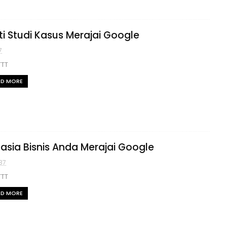
ti Studi Kasus Merajai Google
7
TTT
AD MORE
asia Bisnis Anda Merajai Google
37
TTT
AD MORE