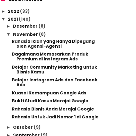
2022
(33)
►
2021
(140)
▼
Desember
(8)
►
November
(8)
▼
Rahasia Iklan yang Hanya Dipegang
oleh Agensi-Agensi
Bagaimana Memasarkan Produk
Premium di Instagram Ads
Belajar Community Marketing untuk
Bisnis Kamu
Belajar Instagram Ads dan Facebook
Ads
Kuasai Kemampuan Google Ads
Bukti Studi Kasus Merajai Google
Rahasia Bisnis Anda Merajai Google
Rahasia Untuk Jadi Nomor 1 di Google
Oktober
(9)
►
September
(9)
►