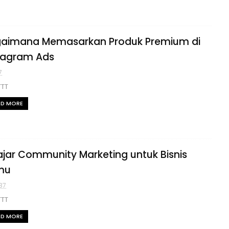
aimana Memasarkan Produk Premium di
tagram Ads
7
TTT
AD MORE
ajar Community Marketing untuk Bisnis
mu
37
TTT
AD MORE