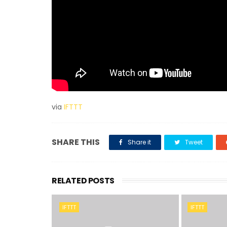
via
IFTTT
SHARE THIS
Share it
Tweet
RELATED POSTS
IFTTT
IFTTT