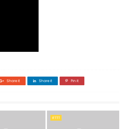
Share it
Share it
Pin it
IFTTT