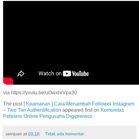
via https://youtu.be/uOwxhrVpa30
The post
[ Keamanan ] Cara Menambah Follower Instagram
– Two Tier Authentification
appeared first on
Komunitas
Pebisnis Online Pengusaha Digipreneur
.
seinjuan
at
03:18
Tidak ada komentar: