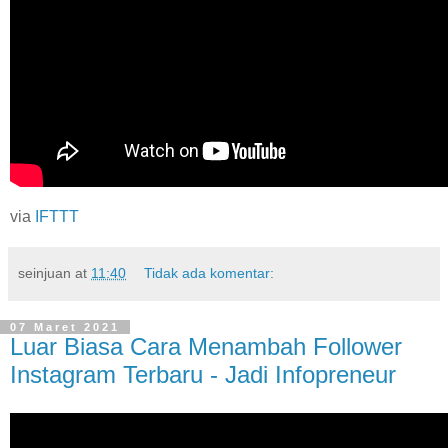
via
IFTTT
seinjuan
at
11:40
Tidak ada komentar:
07 Maret 2021
Luar Biasa Cara Menambah Follower
Instagram Terbaru - Jadi Infopreneur