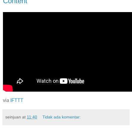
Content
via
IFTTT
seinjuan
at
11:40
Tidak ada komentar: