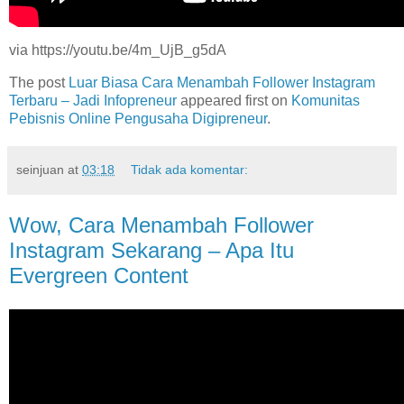
via https://youtu.be/4m_UjB_g5dA
The post
Luar Biasa Cara Menambah Follower Instagram
Terbaru – Jadi Infopreneur
appeared first on
Komunitas
Pebisnis Online Pengusaha Digipreneur
.
seinjuan
at
03:18
Tidak ada komentar:
Wow, Cara Menambah Follower
Instagram Sekarang – Apa Itu
Evergreen Content