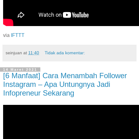
via
IFTTT
seinjuan
at
11:40
Tidak ada komentar:
14 Maret 2021
[6 Manfaat] Cara Menambah Follower
Instagram – Apa Untungnya Jadi
Infopreneur Sekarang