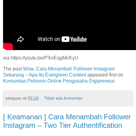
via https://youtu.be/PXnEqgMcKyU
The post
Wow, Cara Menambah Follower Instagram
Sekarang – Apa Itu Evergreen Content
appeared first on
Komunitas Pebisnis Online Pengusaha Digipreneur
.
seinjuan
at
03:18
Tidak ada komentar:
[ Keamanan ] Cara Menambah Follower
Instagram – Two Tier Authentification