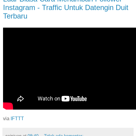
Instagram - Traffic Untuk Datengin Duit
Terbaru
via
IFTTT
seinjuan
at
09:40
Tidak ada komentar: