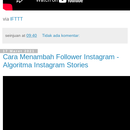
via
IFTTT
seinjuan
at
09:40
Tidak ada komentar:
17 Maret 2021
Cara Menambah Follower Instagram -
Algoritma Instagram Stories