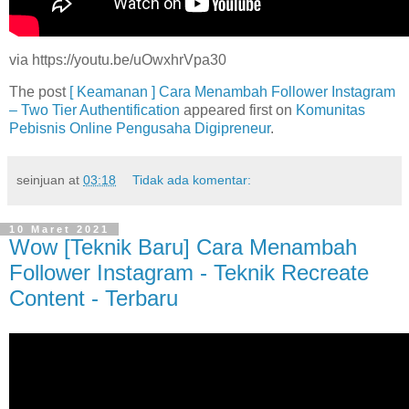
via https://youtu.be/uOwxhrVpa30
The post
[ Keamanan ] Cara Menambah Follower Instagram
– Two Tier Authentification
appeared first on
Komunitas
Pebisnis Online Pengusaha Digipreneur
.
seinjuan
at
03:18
Tidak ada komentar:
10 Maret 2021
Wow [Teknik Baru] Cara Menambah
Follower Instagram - Teknik Recreate
Content - Terbaru