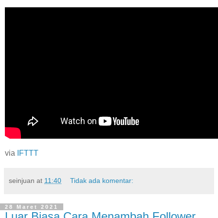
via
IFTTT
seinjuan
at
11:40
Tidak ada komentar:
28 Maret 2021
Luar Biasa Cara Menambah Follower