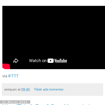
via
IFTTT
seinjuan
at
09:40
Tidak ada komentar:
11 Maret 2021