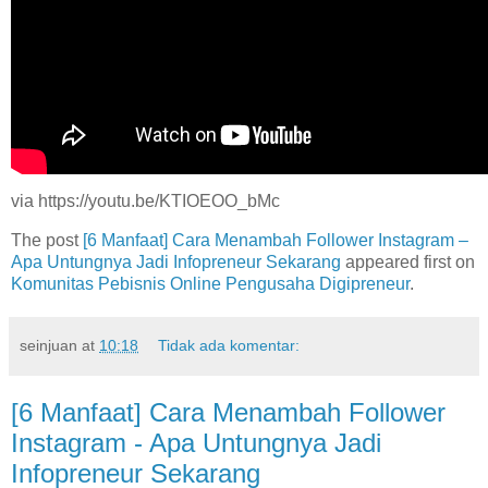
via https://youtu.be/KTIOEOO_bMc
The post
[6 Manfaat] Cara Menambah Follower Instagram –
Apa Untungnya Jadi Infopreneur Sekarang
appeared first on
Komunitas Pebisnis Online Pengusaha Digipreneur
.
seinjuan
at
10:18
Tidak ada komentar:
[6 Manfaat] Cara Menambah Follower
Instagram - Apa Untungnya Jadi
Infopreneur Sekarang