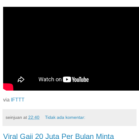
via
IFTTT
seinjuan
at
22:40
Tidak ada komentar:
Viral Gaji 20 Juta Per Bulan Minta