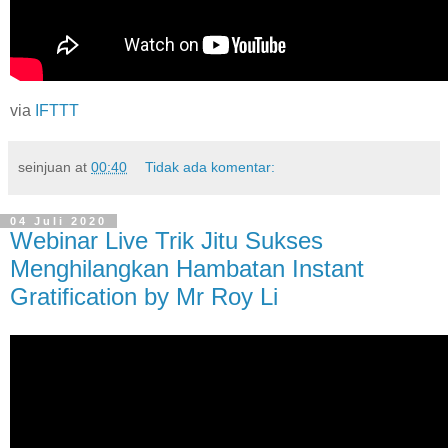
via
IFTTT
seinjuan
at
00:40
Tidak ada komentar:
04 Juli 2020
Webinar Live Trik Jitu Sukses
Menghilangkan Hambatan Instant
Gratification by Mr Roy Li