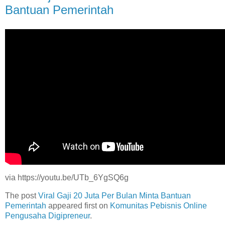
Bantuan Pemerintah
via https://youtu.be/UTb_6YgSQ6g
The post
Viral Gaji 20 Juta Per Bulan Minta Bantuan
Pemerintah
appeared first on
Komunitas Pebisnis Online
Pengusaha Digipreneur
.