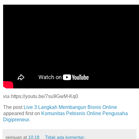
via https://youtu.be/7su9GwM-Kq0
The post
Live 3 Langkah Membangun Bisnis Online
appeared first on
Komunitas Pebisnis Online Pengusaha
Digipreneur
.
seinjuan
at
10:18
Tidak ada komentar: