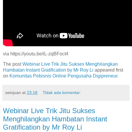
via https://youtu.be/iL-zqBFoct4
The post
Webinar Live Trik Jitu Sukses Menghilangkan
Hambatan Instant Gratification by Mr Roy Li
appeared first
on
Komunitas Pebisnis Online Pengusaha Digipreneur
.
seinjuan
at
23:18
Tidak ada komentar:
Webinar Live Trik Jitu Sukses
Menghilangkan Hambatan Instant
Gratification by Mr Roy Li