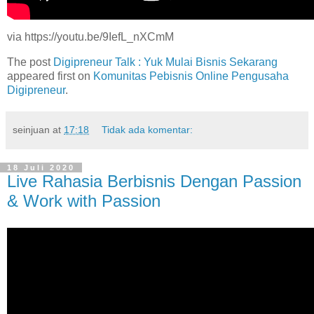
via https://youtu.be/9IefL_nXCmM
The post
Digipreneur Talk : Yuk Mulai Bisnis Sekarang
appeared first on
Komunitas Pebisnis Online Pengusaha
Digipreneur
.
seinjuan
at
17:18
Tidak ada komentar:
18 Juli 2020
Live Rahasia Berbisnis Dengan Passion
& Work with Passion