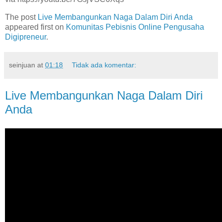
The post
Live Membangunkan Naga Dalam Diri Anda
appeared first on
Komunitas Pebisnis Online Pengusaha
Digipreneur
.
seinjuan
at
01:18
Tidak ada komentar:
Live Membangunkan Naga Dalam Diri
Anda