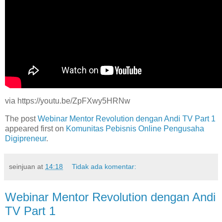
via https://youtu.be/ZpFXwy5HRNw
The post
Webinar Mentor Revolution dengan Andi TV Part 1
appeared first on
Komunitas Pebisnis Online Pengusaha
Digipreneur
.
seinjuan
at
14:18
Tidak ada komentar:
Webinar Mentor Revolution dengan Andi
TV Part 1