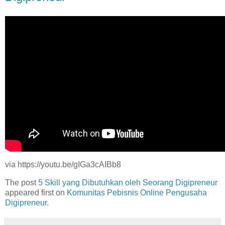
via https://youtu.be/gIGa3cAIBb8
The post
5 Skill yang Dibutuhkan oleh Seorang Digipreneur
appeared first on
Komunitas Pebisnis Online Pengusaha
Digipreneur
.