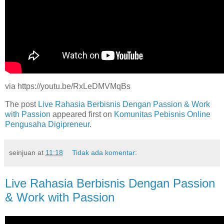
via https://youtu.be/RxLeDMVMqBs
The post
Live Rahasia Berbisnis Dengan Passion & Work
with Passion
appeared first on
Komunitas Pebisnis Online
Pengusaha Digipreneur
.
seinjuan
at
11:18
Tidak ada komentar:
Live Rahasia Berbisnis Dengan Passion
& Work with Passion