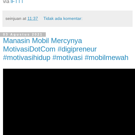
via
IFTTT
seinjuan
at
11:37
Tidak ada komentar:
03 Agustus 2021
Manasin Mobil Mercynya
MotivasiDotCom #digipreneur
#motivasihidup #motivasi #mobilmewah