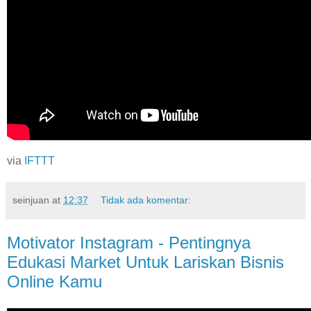
via
IFTTT
seinjuan
at
12:37
Tidak ada komentar:
Motivator Instagram - Pentingnya
Edukasi Market Untuk Lariskan Bisnis
Online Kamu