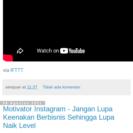
via
IFTTT
seinjuan
at
11:37
Tidak ada komentar:
08 Agustus 2021
Motivator Instagram - Jangan Lupa
Keenakan Berbisnis Sehingga Lupa
Naik Level