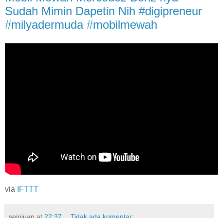
Sudah Mimin Dapetin Nih #digipreneur
#milyadermuda #mobilmewah
via
IFTTT
seinjuan
at
22:37
Tidak ada komentar: