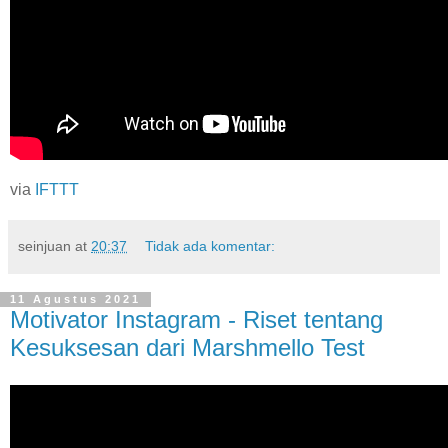
via
IFTTT
seinjuan
at
20:37
Tidak ada komentar:
11 Agustus 2021
Motivator Instagram - Riset tentang
Kesuksesan dari Marshmello Test