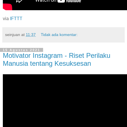
via
IFTTT
seinjuan
at
11:37
Tidak ada komentar:
15 Agustus 2021
Motivator Instagram - Riset Perilaku
Manusia tentang Kesuksesan