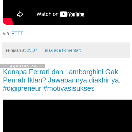
via
IFTTT
seinjuan
at
09:37
Tidak ada komentar:
13 Agustus 2021
Kenapa Ferrari dan Lamborghini Gak
Pernah Iklan? Jawabannya diakhir ya.
#digipreneur #motivasisukses