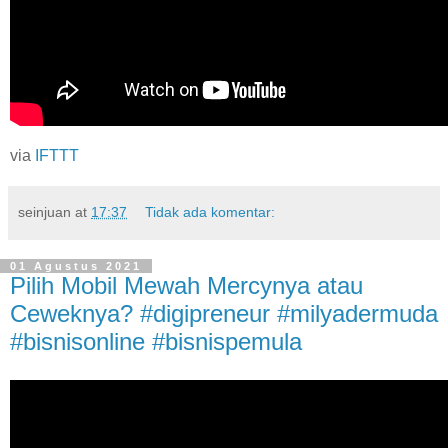
via
IFTTT
seinjuan
at
17:37
Tidak ada komentar:
01 Agustus 2021
Pilih Mobil Mewah Mercynya atau
Ceweknya? #digipreneur #milyadermuda
#bisnisonline #bisnispemula