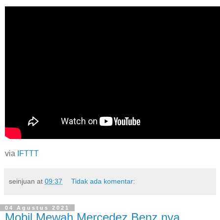
via
IFTTT
seinjuan
at
09:37
Tidak ada komentar:
04 Agustus 2021
Mobil Mewah Mercedez Benz nya