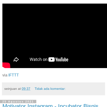
via
IFTTT
seinjuan
at
09:37
Tidak ada komentar:
25 Agustus 2021
Motivator Instagram - Incubator Bisnis