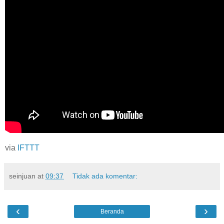
via
IFTTT
seinjuan
at
09:37
Tidak ada komentar:
‹
›
Beranda