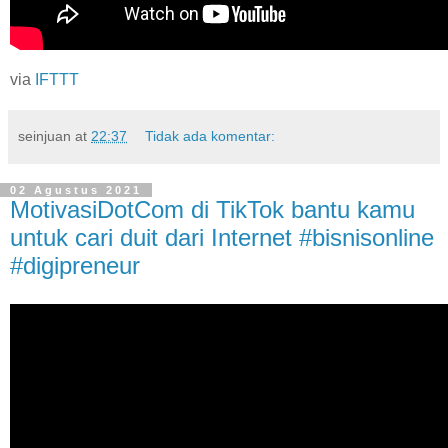
via
IFTTT
seinjuan
at
22:37
Tidak ada komentar:
02 Agustus 2021
MotivasiDotCom di TikTok bantu kamu
untuk cari duit dari Internet #bisnisonline
#digipreneur