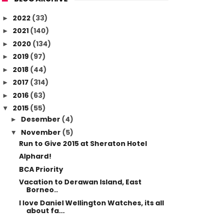
2022
(33)
►
2021
(140)
►
2020
(134)
►
2019
(97)
►
2018
(44)
►
2017
(314)
►
2016
(63)
►
2015
(55)
▼
Desember
(4)
►
November
(5)
▼
Run to Give 2015 at Sheraton Hotel
Alphard!
BCA Priority
Vacation to Derawan Island, East
Borneo..
I love Daniel Wellington Watches, its all
about fa...