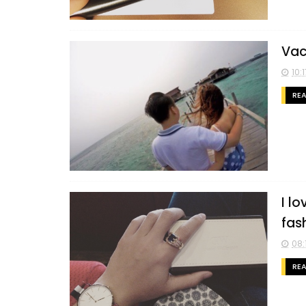
Vac
10:1
RE
I l
fash
08:
RE