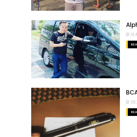
Alp
14:
RE
BCA
09:
RE