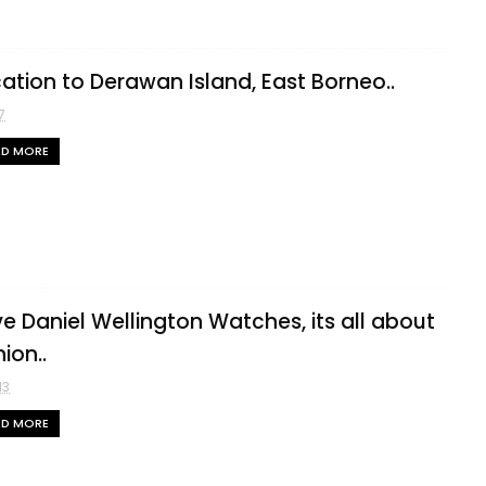
ation to Derawan Island, East Borneo..
7
AD MORE
ove Daniel Wellington Watches, its all about
ion..
13
AD MORE