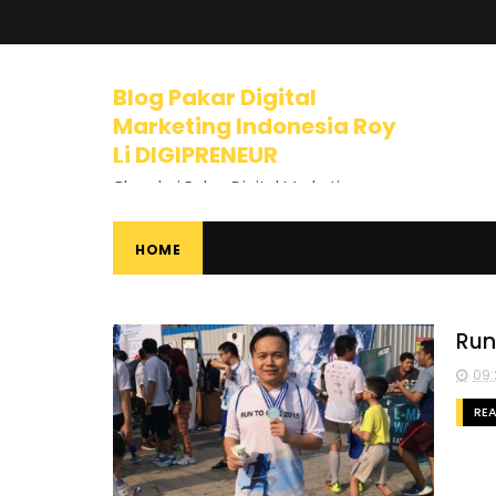
Blog Pakar Digital
Marketing Indonesia Roy
Li DIGIPRENEUR
Blog dari Pakar Digital Marketing
Indonesia dan Trainer Internet
Marketing yang mengajarkan
banyak tips dan pelajaran tentang
HOME
Bisnis Online, Dunia Internet, Bisnis
Internet, Digital Marketing, Internet
Marketing, Entrepreneurship,
Mindset Berbisnis, dan banyak
Run
materi luar biasa lainnya.
09:
RE