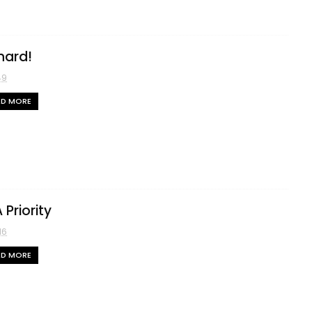
hard!
49
AD MORE
 Priority
16
AD MORE