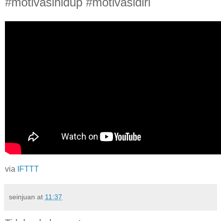
#motivasihidup #motivasidiri
via
IFTTT
seinjuan
at
11:37