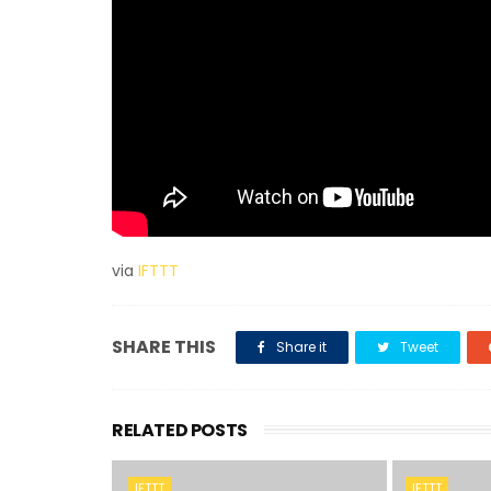
via
IFTTT
SHARE THIS
Share it
Tweet
RELATED POSTS
IFTTT
IFTTT