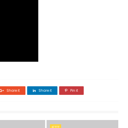
Share it
Share it
Pin it
IFTTT