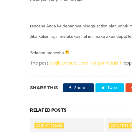
rencana Anda ke depannya hingga action plan untuk m
Jika kalian rajin melakukan hal ini, maka akan dapat 
Selamat mencoba
The post
Wajib Dibaca, Cara Tetap Produktif!
appe
SHARE THIS
Share it
Tweet
RELATED POSTS
2018 AT 11:02AM
2018 AT 08: