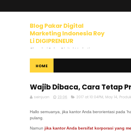
Blog Pakar Digital
Marketing Indonesia Roy
Li DIGIPRENEUR
Blog dari Pakar Digital Marketing
Indonesia dan Trainer Internet
Marketing yang mengajarkan
banyak tips dan pelajaran tentang
HOME
Bisnis Online, Dunia Internet, Bisnis
Internet, Digital Marketing, Internet
Marketing, Entrepreneurship,
Wajib Dibaca, Cara Tetap Pr
Mindset Berbisnis, dan banyak
materi luar biasa lainnya.
seinjuan
23:06
2017 at 10:04PM
,
May 14
,
Produk
Hallo semuanya, jika kantor Anda berorientasi pada ‘ha
pulang.
Namun
jika kantor Anda bersifat korporasi yang m