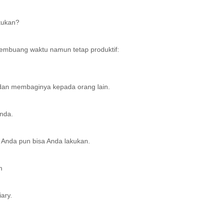
akukan?
k membuang waktu namun tetap produktif:
 dan membaginya kepada orang lain.
nda.
n Anda pun bisa Anda lakukan.
h
ary.
,