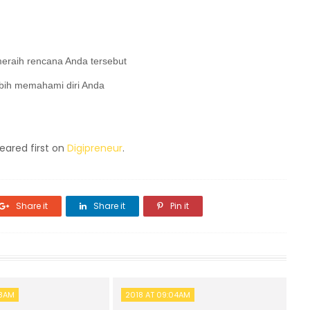
eraih rencana Anda tersebut
lebih memahami diri Anda
ared first on
Digipreneur
.
Share it
Share it
Pin it
48AM
2018 AT 09:04AM