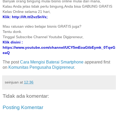
Banyak orang bingung mulai bisnis online mulai dari mana,
Kalau Anda jelas tidak perlu bingung,Anda bisa GABUNG GRATIS
Kelas Online selama 21 hari,
Klik: http://ift.tt/2vzSnVs;
Mau ratusan video belajar bisnis GRATIS juga?
Tentu donk.
Tinggal Subscribe Channel Youtube Digipreneur,
Klik disini :
https://www.youtube.com/channel/UCY5mEoaGtbEymk_0TqeG
eaQ
The post
Cara Mengisi Baterai Smartphone
appeared first
on
Komunitas Pengusaha Digipreneur
.
seinjuan
at
12:36
Tidak ada komentar:
Posting Komentar