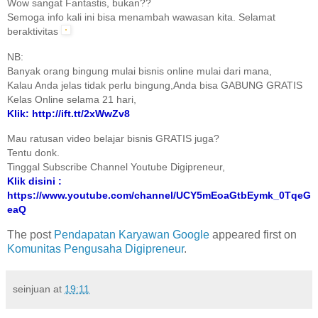
Wow sangat Fantastis, bukan??
Semoga info kali ini bisa menambah wawasan kita. Selamat
beraktivitas
NB:
Banyak orang bingung mulai bisnis online mulai dari mana,
Kalau Anda jelas tidak perlu bingung,Anda bisa GABUNG GRATIS
Kelas Online selama 21 hari,
Klik: http://ift.tt/2xWwZv8
Mau ratusan video belajar bisnis GRATIS juga?
Tentu donk.
Tinggal Subscribe Channel Youtube Digipreneur,
Klik disini :
https://www.youtube.com/channel/UCY5mEoaGtbEymk_0TqeG
eaQ
The post
Pendapatan Karyawan Google
appeared first on
Komunitas Pengusaha Digipreneur
.
seinjuan
at
19:11