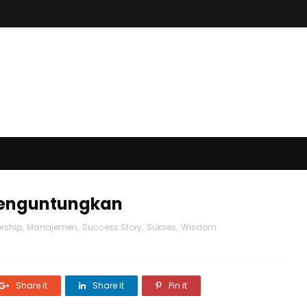
Menguntungkan
rship
,
Manajemen
,
Success Story
,
Sukses
,
Wisdom
Share it
Share it
Pin it