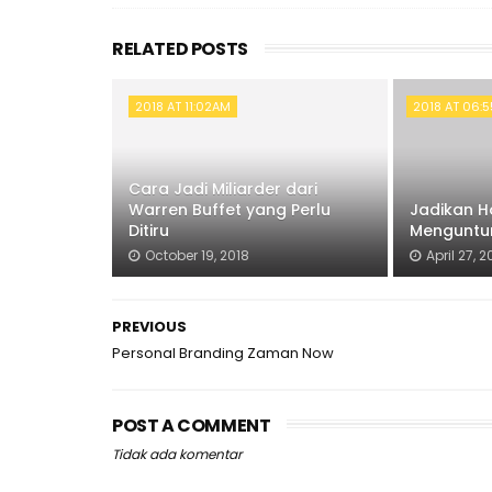
RELATED POSTS
2018 AT 11:02AM
2018 AT 06:
Cara Jadi Miliarder dari
Warren Buffet yang Perlu
Jadikan H
Ditiru
Menguntu
October 19, 2018
April 27, 2
PREVIOUS
Personal Branding Zaman Now
POST A COMMENT
Tidak ada komentar