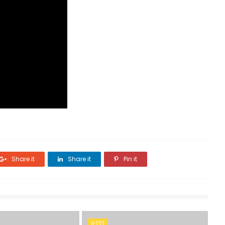
Share it
Share it
Pin it
IFTTT