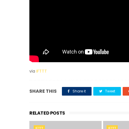
via
IFTTT
SHARE THIS
Share it
Tweet
RELATED POSTS
IFTTT
IFTTT