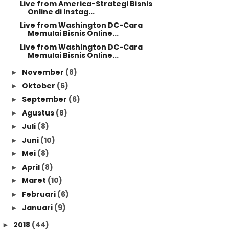
Live from America-Strategi Bisnis
Online di Instag...
Live from Washington DC-Cara
Memulai Bisnis Online...
Live from Washington DC-Cara
Memulai Bisnis Online...
November
(8)
►
Oktober
(6)
►
September
(6)
►
Agustus
(8)
►
Juli
(8)
►
Juni
(10)
►
Mei
(8)
►
April
(8)
►
Maret
(10)
►
Februari
(6)
►
Januari
(9)
►
2018
(44)
►