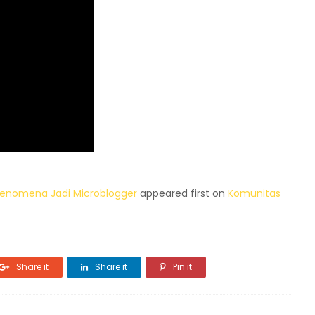
Fenomena Jadi Microblogger
appeared first on
Komunitas
Share it
Share it
Pin it