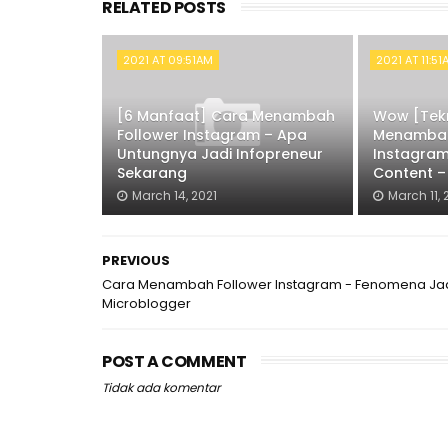
RELATED POSTS
2021 AT 09:51AM
2021 AT 11:5
[6 Manfaat] Cara Menambah
Wow [Tekn
Follower Instagram – Apa
Menambah
Untungnya Jadi Infopreneur
Instagram
Sekarang
Content –
March 14, 2021
March 11, 
PREVIOUS
Cara Menambah Follower Instagram - Fenomena Ja
Microblogger
POST A COMMENT
Tidak ada komentar