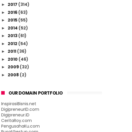
2017
(314)
►
2016
(63)
►
2015
(55)
►
2014
(52)
►
2013
(61)
►
2012
(54)
►
2011
(36)
►
2010
(46)
►
2009
(32)
►
2008
(2)
►
OUR DOMAIN PORTFOLIO
InspirasiBisnis.net
DigipreneurID.com
Digipreneur.ID
CeritaRoy.com
PengusahaKu.com
PusatGestun.com