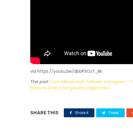
via https://youtu.be/dbbPSOzT_Bk
The post
Cara Menambah Follower Instagram – 
Pebisnis Online Pengusaha Digipreneur
.
SHARE THIS
Share it
Tweet