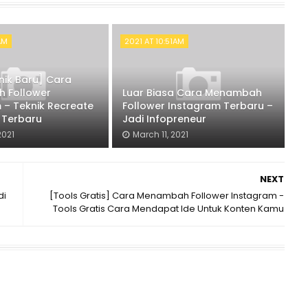
1AM
2021 AT 10:51AM
ik Baru] Cara
 Follower
Luar Biasa Cara Menambah
 – Teknik Recreate
Follower Instagram Terbaru –
 Terbaru
Jadi Infopreneur
2021
March 11, 2021
NEXT
di
[Tools Gratis] Cara Menambah Follower Instagram -
Tools Gratis Cara Mendapat Ide Untuk Konten Kamu