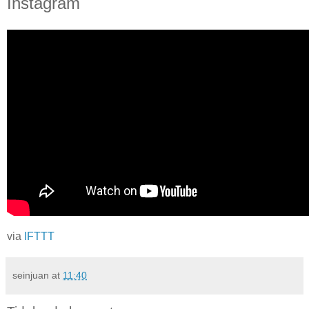
Instagram
via
IFTTT
seinjuan
at
11:40